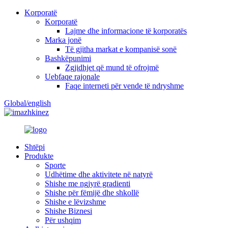
Korporatë
Korporatë
Lajme dhe informacione të korporatës
Marka jonë
Të gjitha markat e kompanisë sonë
Bashkëpunimi
Zgjidhjet që mund të ofrojmë
Uebfaqe rajonale
Faqe interneti për vende të ndryshme
Global/english
kinez
Shtëpi
Produkte
Sporte
Udhëtime dhe aktivitete në natyrë
Shishe me ngjyrë gradienti
Shishe për fëmijë dhe shkollë
Shishe e lëvizshme
Shishe Biznesi
Për ushqim