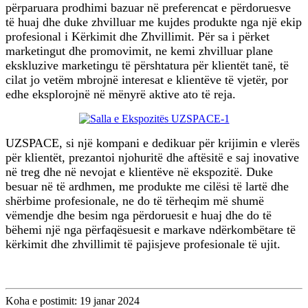
përparuara prodhimi bazuar në preferencat e përdoruesve
të huaj dhe duke zhvilluar me kujdes produkte nga një ekip
profesional i Kërkimit dhe Zhvillimit. Për sa i përket
marketingut dhe promovimit, ne kemi zhvilluar plane
ekskluzive marketingu të përshtatura për klientët tanë, të
cilat jo vetëm mbrojnë interesat e klientëve të vjetër, por
edhe eksplorojnë në mënyrë aktive ato të reja.
UZSPACE, si një kompani e dedikuar për krijimin e vlerës
për klientët, prezantoi njohuritë dhe aftësitë e saj inovative
në treg dhe në nevojat e klientëve në ekspozitë. Duke
besuar në të ardhmen, me produkte me cilësi të lartë dhe
shërbime profesionale, ne do të tërheqim më shumë
vëmendje dhe besim nga përdoruesit e huaj dhe do të
bëhemi një nga përfaqësuesit e markave ndërkombëtare të
kërkimit dhe zhvillimit të pajisjeve profesionale të ujit.
Koha e postimit: 19 janar 2024