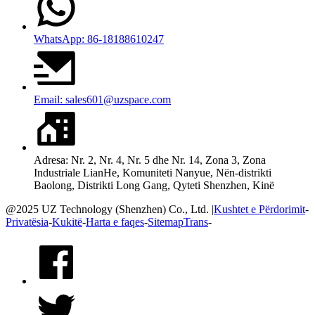
WhatsApp: 86-18188610247
Email: sales601@uzspace.com
Adresa: Nr. 2, Nr. 4, Nr. 5 dhe Nr. 14, Zona 3, Zona
Industriale LianHe, Komuniteti Nanyue, Nën-distrikti
Baolong, Distrikti Long Gang, Qyteti Shenzhen, Kinë
@2025 UZ Technology (Shenzhen) Co., Ltd. |
Kushtet e Përdorimit
-
Privatësia
-
Kukitë
-
Harta e faqes
-
SitemapTrans
-