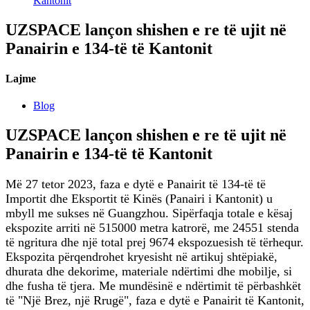
Kantonit
UZSPACE lançon shishen e re të ujit në
Panairin e 134-të të Kantonit
Lajme
Blog
UZSPACE lançon shishen e re të ujit në
Panairin e 134-të të Kantonit
Më 27 tetor 2023, faza e dytë e Panairit të 134-të të
Importit dhe Eksportit të Kinës (Panairi i Kantonit) u
mbyll me sukses në Guangzhou. Sipërfaqja totale e kësaj
ekspozite arriti në 515000 metra katrorë, me 24551 stenda
të ngritura dhe një total prej 9674 ekspozuesish të tërhequr.
Ekspozita përqendrohet kryesisht në artikuj shtëpiakë,
dhurata dhe dekorime, materiale ndërtimi dhe mobilje, si
dhe fusha të tjera. Me mundësinë e ndërtimit të përbashkët
të "Një Brez, një Rrugë", faza e dytë e Panairit të Kantonit,