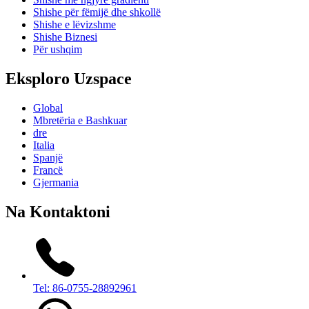
Shishe për fëmijë dhe shkollë
Shishe e lëvizshme
Shishe Biznesi
Për ushqim
Eksploro Uzspace
Global
Mbretëria e Bashkuar
dre
Italia
Spanjë
Francë
Gjermania
Na Kontaktoni
Tel: 86-0755-28892961