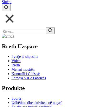
Shtëpi
Rreth Uzspace
Pyetje të shpeshta
Video
Rreth
Merrni mostrën
Kontrolli i Cilësisë
Shfaqja VR e Fabrikës
Produkte
Sporte
Udhëtime dhe aktivitete në natyrë
Shishe me ngjyrë gradienti