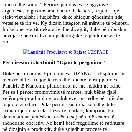
kthesa dhe kurba." Përmes përplasjes së ngjyrave
argëtuese, të guximshme dhe të theksuara, krijohet një
efekt vizualisht i fuqishëm, duke shfaqur qëndrimin ndaj
vetes të të rinjve. Ky dizajn integron në mënyrë të përsosur
funksionet e artit dekorativ dhe dizajnit, duke përmbushur
nevojat e personalizuara psikologjike të përdoruesve të
rinj.
Përmirësim i shërbimit "Ejani të përgatitur"
Duke përfituar nga kjo mundësi, UZSPACE eksploron në
mënyrë aktive tregje të reja dhe klientë të rinj përmes
Panairit të Kantonit, platformës më me ndikim në Kinë.
Për sa i përket promovimit të markës, nuk bëhet fjalë
vetëm për prodhimin e produkteve, por edhe për një plan
të plotë zinxhiri. Duke përmirësuar markën dhe duke
krijuar një imazh ekskluziv të markës, kompania ka
demonstruar plotësisht forcën e saj nën një sistem të
shëndoshë operativ. Ne kemi bërë rregullime të rafinuara
në dizajnin e produktit, duke zgjedhur procese të