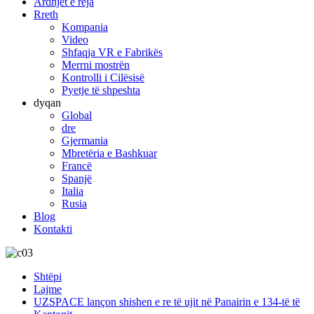
Ardhjet e reja
Rreth
Kompania
Video
Shfaqja VR e Fabrikës
Merrni mostrën
Kontrolli i Cilësisë
Pyetje të shpeshta
dyqan
Global
dre
Gjermania
Mbretëria e Bashkuar
Francë
Spanjë
Italia
Rusia
Blog
Kontakti
Shtëpi
Lajme
UZSPACE lançon shishen e re të ujit në Panairin e 134-të të