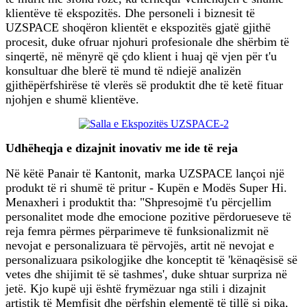
klientëve të ekspozitës. Dhe personeli i biznesit të
UZSPACE shoqëron klientët e ekspozitës gjatë gjithë
procesit, duke ofruar njohuri profesionale dhe shërbim të
sinqertë, në mënyrë që çdo klient i huaj që vjen për t'u
konsultuar dhe blerë të mund të ndiejë analizën
gjithëpërfshirëse të vlerës së produktit dhe të ketë fituar
njohjen e shumë klientëve.
Udhëheqja e dizajnit inovativ me ide të reja
Në këtë Panair të Kantonit, marka UZSPACE lançoi një
produkt të ri shumë të pritur - Kupën e Modës Super Hi.
Menaxheri i produktit tha: "Shpresojmë t'u përcjellim
personalitet mode dhe emocione pozitive përdorueseve të
reja femra përmes përparimeve të funksionalizmit në
nevojat e personalizuara të përvojës, artit në nevojat e
personalizuara psikologjike dhe konceptit të 'kënaqësisë së
vetes dhe shijimit të së tashmes', duke shtuar surpriza në
jetë. Kjo kupë uji është frymëzuar nga stili i dizajnit
artistik të Memfisit dhe përfshin elementë të tillë si pika,