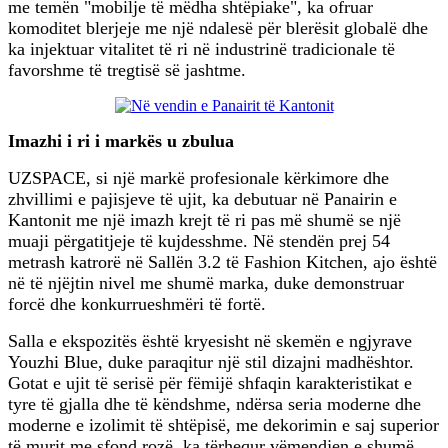
me temën "mobilje të mëdha shtëpiake", ka ofruar
komoditet blerjeje me një ndalesë për blerësit globalë dhe
ka injektuar vitalitet të ri në industrinë tradicionale të
favorshme të tregtisë së jashtme.
Imazhi i ri i markës u zbulua
UZSPACE, si një markë profesionale kërkimore dhe
zhvillimi e pajisjeve të ujit, ka debutuar në Panairin e
Kantonit me një imazh krejt të ri pas më shumë se një
muaji përgatitjeje të kujdesshme. Në stendën prej 54
metrash katrorë në Sallën 3.2 të Fashion Kitchen, ajo është
në të njëjtin nivel me shumë marka, duke demonstruar
forcë dhe konkurrueshmëri të fortë.
Salla e ekspozitës është kryesisht në skemën e ngjyrave
Youzhi Blue, duke paraqitur një stil dizajni madhështor.
Gotat e ujit të serisë për fëmijë shfaqin karakteristikat e
tyre të gjalla dhe të këndshme, ndërsa seria moderne dhe
moderne e izolimit të shtëpisë, me dekorimin e saj superior
të murit me sfond rozë, ka tërhequr vëmendjen e shumë