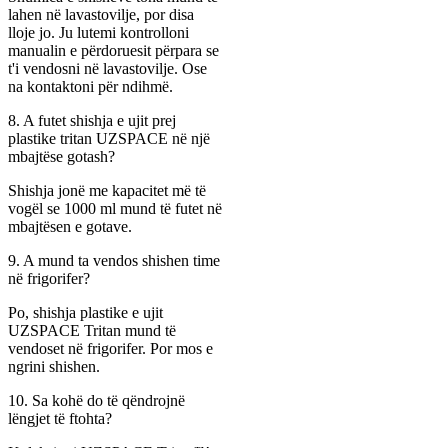
lahen në lavastovilje, por disa
lloje jo. Ju lutemi kontrolloni
manualin e përdoruesit përpara se
t'i vendosni në lavastovilje. Ose
na kontaktoni për ndihmë.
8. A futet shishja e ujit prej
plastike tritan UZSPACE në një
mbajtëse gotash?
Shishja jonë me kapacitet më të
vogël se 1000 ml mund të futet në
mbajtësen e gotave.
9. A mund ta vendos shishen time
në frigorifer?
Po, shishja plastike e ujit
UZSPACE Tritan mund të
vendoset në frigorifer. Por mos e
ngrini shishen.
10. Sa kohë do të qëndrojnë
lëngjet të ftohta?