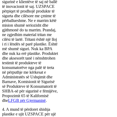
sigurinë e klientëve të saj në ballë
të inovacionit të saj. UZSPACE
përpiqet të prodhojë produkte të
sigurta dhe cilësore me çmime të
përballueshme. Ne e marrim këtë
mision shumë seriozisht dhe
gjithmonë do ta marrim. Prandaj,
ne zgjedhim material tritan me
cilësi të lartë. Tritani është një lloj
i ri i lëndës së parë plastike. Është
më shumë siguri. Nuk ka BPA
dhe nuk ka erë plastike. Produktet
dhe aksesorët tanë i nënshtrohen
testimit të produkteve të
konsumatorëve nga palë të treta
në përputhje me kërkesat e
Administratës së Ushqimit dhe
Barnave, Komisionit të Sigurisë
së Produkteve të Konsumatorit të
SHBA-së për sigurinë e fëmijëve,
Propozimit 65 të Kalifornisë
dhe
LFGB për Gjermaninë
.
4. A mund të përdoret shishja
plastike e ujit UZSPACE për ujë