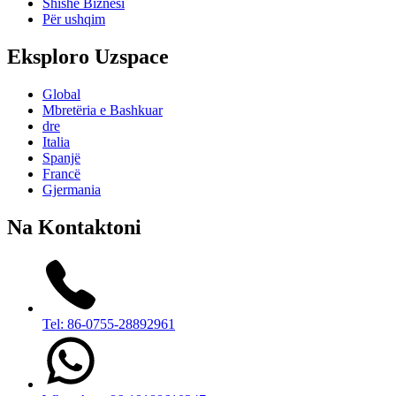
Shishe Biznesi
Për ushqim
Eksploro Uzspace
Global
Mbretëria e Bashkuar
dre
Italia
Spanjë
Francë
Gjermania
Na Kontaktoni
Tel: 86-0755-28892961