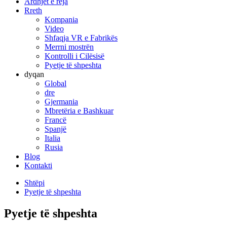
Ardhjet e reja
Rreth
Kompania
Video
Shfaqja VR e Fabrikës
Merrni mostrën
Kontrolli i Cilësisë
Pyetje të shpeshta
dyqan
Global
dre
Gjermania
Mbretëria e Bashkuar
Francë
Spanjë
Italia
Rusia
Blog
Kontakti
Shtëpi
Pyetje të shpeshta
Pyetje të shpeshta