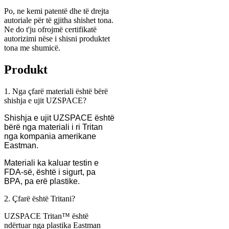
Po, ne kemi patentë dhe të drejta
autoriale për të gjitha shishet tona.
Ne do t'ju ofrojmë certifikatë
autorizimi nëse i shisni produktet
tona me shumicë.
Produkt
1. Nga çfarë materiali është bërë
shishja e ujit UZSPACE?
Shishja e ujit UZSPACE është
bërë nga materiali i ri Tritan
nga kompania amerikane
Eastman.
Materiali ka kaluar testin e
FDA-së, është i sigurt, pa
BPA, pa erë plastike.
2. Çfarë është Tritani?
UZSPACE Tritan™ është
ndërtuar nga plastika Eastman