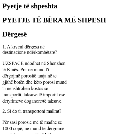
Pyetje të shpeshta
PYETJE TË BËRA MË SHPESH
Dërgesë
1. A kryeni dërgesa në
destinacione ndërkombëtare?
UZSPACE ndodhet në Shenzhen
të Kinës. Por ne mund t'i
dërgojmë porositë tuaja në të
gjithë botën dhe këto porosi mund
t'i nënshtrohen kostos së
transportit, taksave të importit ose
detyrimeve doganore/të taksave.
2. Si do t'i transportoni mallrat?
Për sasi porosie më të madhe se
1000 copë, ne mund të dërgojmë