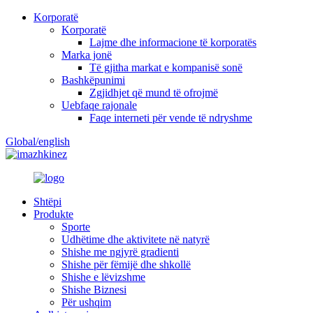
Korporatë
Korporatë
Lajme dhe informacione të korporatës
Marka jonë
Të gjitha markat e kompanisë sonë
Bashkëpunimi
Zgjidhjet që mund të ofrojmë
Uebfaqe rajonale
Faqe interneti për vende të ndryshme
Global/english
kinez
Shtëpi
Produkte
Sporte
Udhëtime dhe aktivitete në natyrë
Shishe me ngjyrë gradienti
Shishe për fëmijë dhe shkollë
Shishe e lëvizshme
Shishe Biznesi
Për ushqim