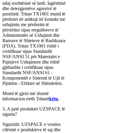
ndaj nxehtësisë së lartë, lagështisë
dhe detergjentëve agresivë të
pastrimit. Tritan TX1001 mund të
përdoret në artikujt në kontakt me
ushqimin me përdorim të
përsëritur sipas rregulloreve të
Administratës së Ushqimit dhe
Barnave të Shteteve të Bashkuara
(FDA). Tritan TX1001 është i
certifikuar sipas Standardit
NSF/ANSI 51 për Materialet e
Pajisjeve Ushqimore dhe është
gjithashtu i certifikuar sipas
Standardit NSF/ANSI 61 -
Komponentët e Sistemit të Ujit të
Pijshëm - Efektet në Shëndetësi.
Mund të gjeni më shumë
informacion rreth Tritanit
këtu
.
3. A janë produktet UZSPACE të
sigurta?
Sigurisht. UZSPACE e vendos
cilësinë e produkteve të saj dhe