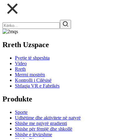
Rreth Uzspace
Pyetje të shpeshta
Video
Rreth
Merrni mostrën
Kontrolli i Cilësisë
Shfaqja VR e Fabrikës
Produkte
Sporte
Udhëtime dhe aktivitete në natyrë
Shishe me ngjyrë gradienti
Shishe për fëmijë dhe shkollë
Shishe e lëvizshme