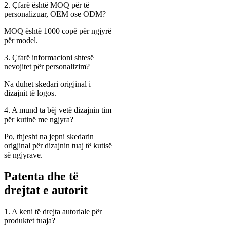
2. Çfarë është MOQ për të
personalizuar, OEM ose ODM?
MOQ është 1000 copë për ngjyrë
për model.
3. Çfarë informacioni shtesë
nevojitet për personalizim?
Na duhet skedari origjinal i
dizajnit të logos.
4. A mund ta bëj vetë dizajnin tim
për kutinë me ngjyra?
Po, thjesht na jepni skedarin
origjinal për dizajnin tuaj të kutisë
së ngjyrave.
Patenta dhe të
drejtat e autorit
1. A keni të drejta autoriale për
produktet tuaja?