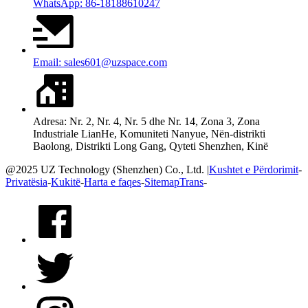
WhatsApp: 86-18188610247
Email: sales601@uzspace.com
Adresa: Nr. 2, Nr. 4, Nr. 5 dhe Nr. 14, Zona 3, Zona
Industriale LianHe, Komuniteti Nanyue, Nën-distrikti
Baolong, Distrikti Long Gang, Qyteti Shenzhen, Kinë
@2025 UZ Technology (Shenzhen) Co., Ltd. |
Kushtet e Përdorimit
-
Privatësia
-
Kukitë
-
Harta e faqes
-
SitemapTrans
-