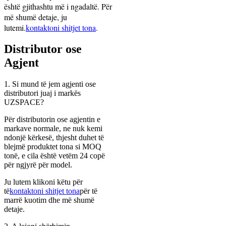
është gjithashtu më i ngadaltë. Për
më shumë detaje, ju
lutemi.
kontaktoni shitjet tona
.
Distributor ose
Agjent
1. Si mund të jem agjenti ose
distributori juaj i markës
UZSPACE?
Për distributorin ose agjentin e
markave normale, ne nuk kemi
ndonjë kërkesë, thjesht duhet të
blejmë produktet tona si MOQ
tonë, e cila është vetëm 24 copë
për ngjyrë për model.
Ju lutem klikoni këtu për
të
kontaktoni shitjet tona
për të
marrë kuotim dhe më shumë
detaje.