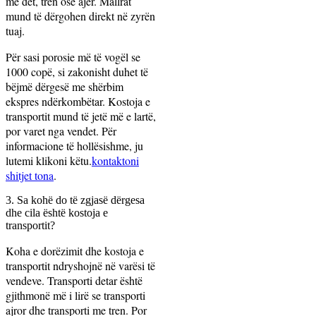
me det, tren ose ajër. Mallrat
mund të dërgohen direkt në zyrën
tuaj.
Për sasi porosie më të vogël se
1000 copë, si zakonisht duhet të
bëjmë dërgesë me shërbim
ekspres ndërkombëtar. Kostoja e
transportit mund të jetë më e lartë,
por varet nga vendet. Për
informacione të hollësishme, ju
lutemi klikoni këtu.
kontaktoni
shitjet tona
.
3. Sa kohë do të zgjasë dërgesa
dhe cila është kostoja e
transportit?
Koha e dorëzimit dhe kostoja e
transportit ndryshojnë në varësi të
vendeve. Transporti detar është
gjithmonë më i lirë se transporti
ajror dhe transporti me tren. Por