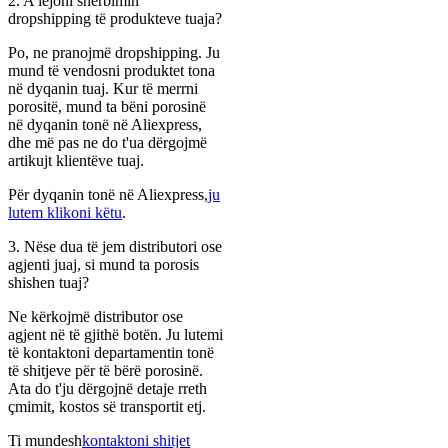
2. A lejoni shërbimin
dropshipping të produkteve tuaja?
Po, ne pranojmë dropshipping. Ju
mund të vendosni produktet tona
në dyqanin tuaj. Kur të merrni
porositë, mund ta bëni porosinë
në dyqanin tonë në Aliexpress,
dhe më pas ne do t'ua dërgojmë
artikujt klientëve tuaj.
Për dyqanin tonë në Aliexpress,
ju
lutem klikoni këtu
.
3. Nëse dua të jem distributori ose
agjenti juaj, si mund ta porosis
shishen tuaj?
Ne kërkojmë distributor ose
agjent në të gjithë botën. Ju lutemi
të kontaktoni departamentin tonë
të shitjeve për të bërë porosinë.
Ata do t'ju dërgojnë detaje rreth
çmimit, kostos së transportit etj.
Ti mundesh
kontaktoni shitjet