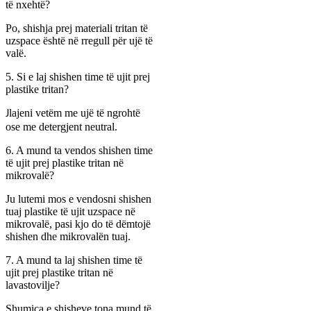
të nxehtë?
Po, shishja prej materiali tritan të
uzspace është në rregull për ujë të
valë.
5. Si e laj shishen time të ujit prej
plastike tritan?
lajeni vetëm me ujë të ngrohtë
J
ose me detergjent neutral.
6. A mund ta vendos shishen time
të ujit prej plastike tritan në
mikrovalë?
Ju lutemi mos e vendosni shishen
tuaj plastike të ujit uzspace në
mikrovalë, pasi kjo do të dëmtojë
shishen dhe mikrovalën tuaj.
7. A mund ta laj shishen time të
ujit prej plastike tritan në
lavastovilje?
Shumica e shisheve tona mund të