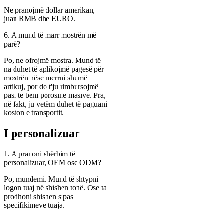
Ne pranojmë dollar amerikan,
juan RMB dhe EURO.
6. A mund të marr mostrën më
parë?
Po, ne ofrojmë mostra. Mund të
na duhet të aplikojmë pagesë për
mostrën nëse merrni shumë
artikuj, por do t'ju rimbursojmë
pasi të bëni porosinë masive. Pra,
në fakt, ju vetëm duhet të paguani
koston e transportit.
I personalizuar
1. A pranoni shërbim të
personalizuar, OEM ose ODM?
Po, mundemi. Mund të shtypni
logon tuaj në shishen tonë. Ose ta
prodhoni shishen sipas
specifikimeve tuaja.