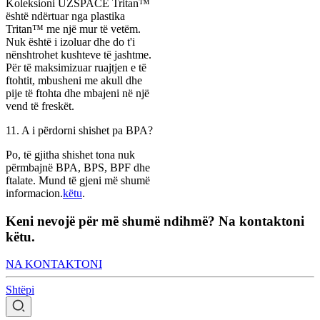
Koleksioni UZSPACE Tritan™
është ndërtuar nga plastika
Tritan™ me një mur të vetëm.
Nuk është i izoluar dhe do t'i
nënshtrohet kushteve të jashtme.
Për të maksimizuar ruajtjen e të
ftohtit, mbusheni me akull dhe
pije të ftohta dhe mbajeni në një
vend të freskët.
11. A i përdorni shishet pa BPA?
Po, të gjitha shishet tona nuk
përmbajnë BPA, BPS, BPF dhe
ftalate. Mund të gjeni më shumë
informacion.
këtu
.
Keni nevojë për më shumë ndihmë? Na kontaktoni
këtu.
NA KONTAKTONI
Shtëpi