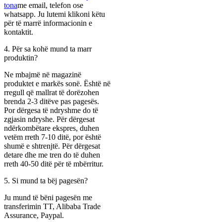
tona
me email, telefon ose
whatsapp. Ju lutemi klikoni këtu
për të marrë informacionin e
kontaktit.
4. Për sa kohë mund ta marr
produktin?
Ne mbajmë në magazinë
produktet e markës sonë. Është në
rregull që mallrat të dorëzohen
brenda 2-3 ditëve pas pagesës.
Por dërgesa të ndryshme do të
zgjasin ndryshe. Për dërgesat
ndërkombëtare ekspres, duhen
vetëm rreth 7-10 ditë, por është
shumë e shtrenjtë. Për dërgesat
detare dhe me tren do të duhen
rreth 40-50 ditë për të mbërritur.
5. Si mund ta bëj pagesën?
Ju mund të bëni pagesën me
transferimin TT, Alibaba Trade
Assurance, Paypal.