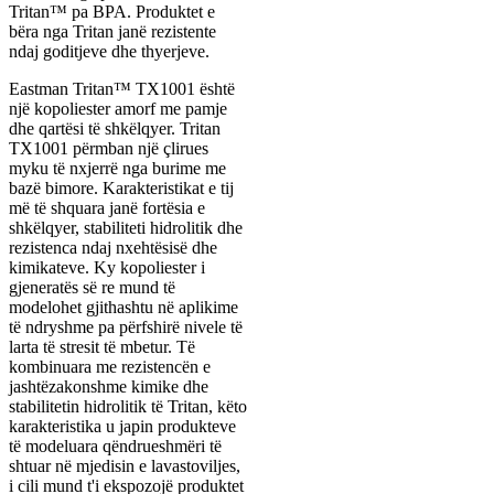
Tritan™ pa BPA. Produktet e
bëra nga Tritan janë rezistente
ndaj goditjeve dhe thyerjeve.
Eastman Tritan™ TX1001 është
një kopoliester amorf me pamje
dhe qartësi të shkëlqyer. Tritan
TX1001 përmban një çlirues
myku të nxjerrë nga burime me
bazë bimore. Karakteristikat e tij
më të shquara janë fortësia e
shkëlqyer, stabiliteti hidrolitik dhe
rezistenca ndaj nxehtësisë dhe
kimikateve. Ky kopoliester i
gjeneratës së re mund të
modelohet gjithashtu në aplikime
të ndryshme pa përfshirë nivele të
larta të stresit të mbetur. Të
kombinuara me rezistencën e
jashtëzakonshme kimike dhe
stabilitetin hidrolitik të Tritan, këto
karakteristika u japin produkteve
të modeluara qëndrueshmëri të
shtuar në mjedisin e lavastoviljes,
i cili mund t'i ekspozojë produktet